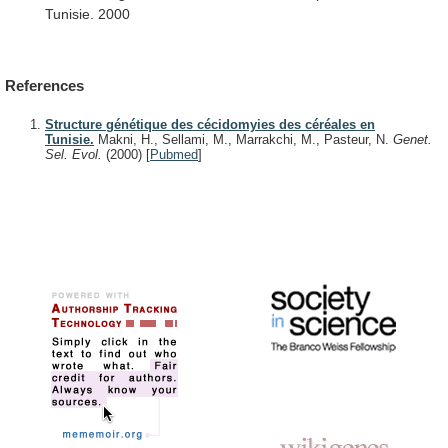
Tunisie.
2000
References
Structure génétique des cécidomyies des céréales en
Tunisie.
Makni, H., Sellami, M., Marrakchi, M., Pasteur, N.
Genet.
Sel. Evol.
(2000)
[
Pubmed
]