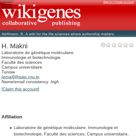
Sign in / Create account
H. Makni
Laboratoire de génétique moléculaire
Immunologie et biotechnologie
Faculté des sciences
Campus universitaire
Tunisie
[email]
@isajc.rnu.tn
Name/email consistency:
high
[Claim this account]
Affiliation
Laboratoire
de
génétique
moléculaire,
Immunologie
et
biotechnologie,
Faculté
des
sciences,
Campus
universitaire,